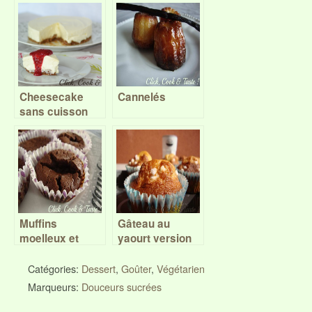
Cheesecake
Cannelés
sans cuisson
Muffins
Gâteau au
moelleux et
yaourt version
fondants au
muffins
chocolat
Catégories:
Dessert
,
Goûter
,
Végétarien
Marqueurs:
Douceurs sucrées