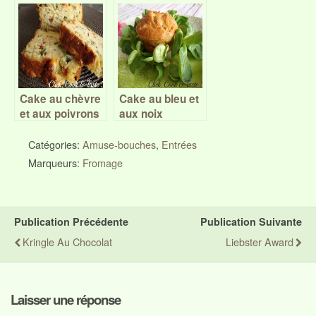
rouges au
d’Auvergne et
paprika – Battle
aux noix –
Food #43
Battle Food #25
Cake au chèvre
Cake au bleu et
et aux poivrons
aux noix
(version muffin)
Catégories:
Amuse-bouches
,
Entrées
Marqueurs:
Fromage
Publication Précédente
Publication Suivante
Kringle Au Chocolat
Liebster Award
Laisser une réponse