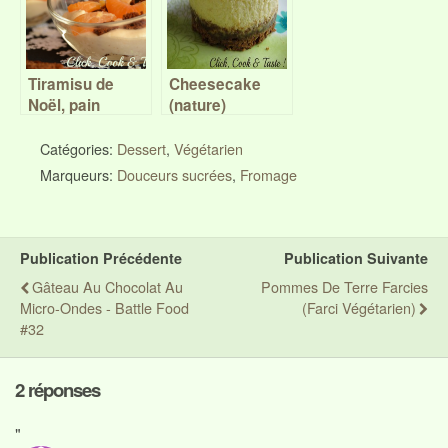
Tiramisu de
Cheesecake
Noël, pain
(nature)
d’épices et
clémentines (ou
Catégories:
Dessert
,
Végétarien
Trifle)
Marqueurs:
Douceurs sucrées
,
Fromage
Publication Précédente
Publication Suivante
Gâteau Au Chocolat Au
Pommes De Terre Farcies
Micro-Ondes - Battle Food
(farci Végétarien)
#32
2 réponses
"