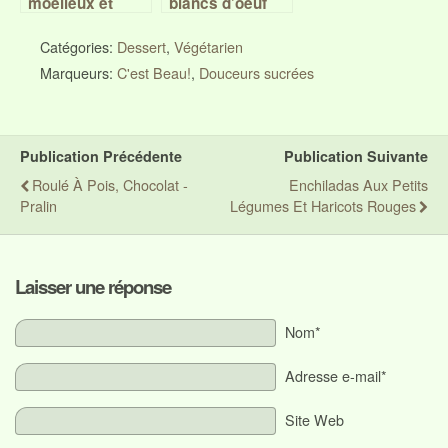
moelleux et
blancs d’oeuf
fondants au
chocolat
Catégories:
Dessert
,
Végétarien
Marqueurs:
C'est Beau!
,
Douceurs sucrées
Publication Précédente
Publication Suivante
Roulé À Pois, Chocolat -
Enchiladas Aux Petits
Pralin
Légumes Et Haricots Rouges
Laisser une réponse
Nom*
Adresse e-mail*
Site Web