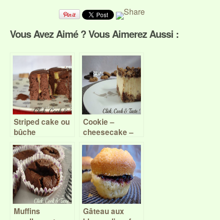
Vous Avez Aimé ? Vous Aimerez Aussi :
Striped cake ou
Cookie –
bûche
cheesecake –
renversée,
Battle food #18
orange –
chocolat, Battle
food #26
Muffins
Gâteau aux