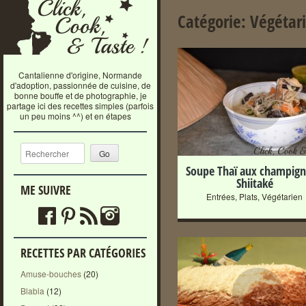
Catégorie:
Végétar
Cantalienne d'origine, Normande
d'adoption, passionnée de cuisine, de
+
bonne bouffe et de photographie, je
partage ici des recettes simples (parfois
un peu moins ^^) et en étapes
Recherche
Soupe Thaï aux champig
Shiitaké
ME SUIVRE
Entrées
,
Plats
,
Végétarien
RECETTES PAR CATÉGORIES
Amuse-bouches
(20)
+
Blabla
(12)