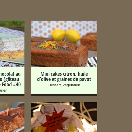
+
hocolat au
Mini cakes citron, huile
co (gâteau
d’olive et graines de pavot
e Food #40
Dessert
,
Végétarien
arien
+