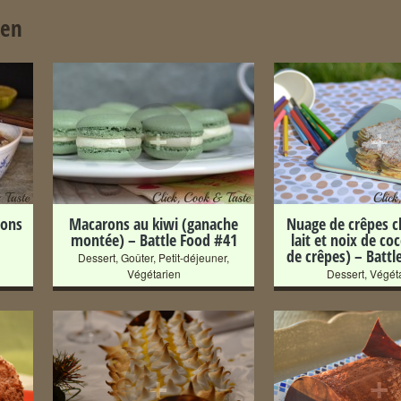
ien
+
+
nons
Macarons au kiwi (ganache
Nuage de crêpes c
montée) – Battle Food #41
lait et noix de co
de crêpes) – Battl
Dessert
,
Goûter
,
Petit-déjeuner
,
Végétarien
Dessert
,
Végét
+
+