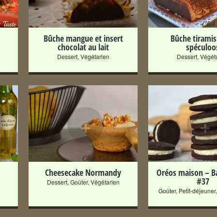
Bûche mangue et insert
Bûche tirami
chocolat au lait
spéculoo
Dessert
,
Végétarien
Dessert
,
Végét
+
+
Cheesecake Normandy
Oréos maison – B
#37
Dessert
,
Goûter
,
Végétarien
Goûter
,
Petit-déjeuner