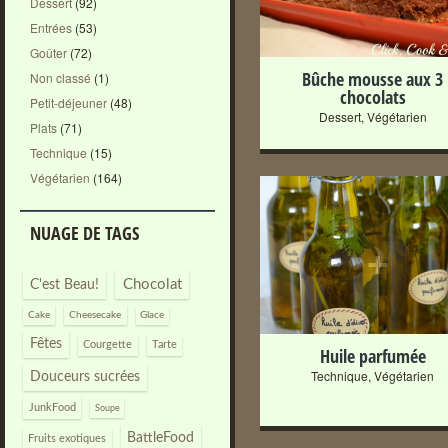
Dessert
(92)
Entrées
(53)
Goûter
(72)
Bûche mousse aux 3
Non classé
(1)
chocolats
Petit-déjeuner
(48)
Dessert
,
Végétarien
Plats
(71)
Technique
(15)
Végétarien
(164)
NUAGE DE TAGS
+
Chocolat
C'est Beau!
Cake
Cheesecake
Glace
Fêtes
Courgette
Tarte
Huile parfumée
Technique
,
Végétarien
Douceurs sucrées
JunkFood
Soupe
BattleFood
Fruits exotiques