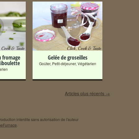
+
u fromage
Gelée de groseilles
ciboulette
Goûter
,
Petit-déjeuner
,
Végétarien
arien
Articles plus récents
→
oduction interdite sans autorisation de l'auteur
eFurnace
.