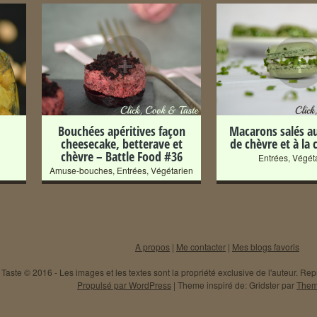
+
+
Bouchées apéritives façon
Macarons salés a
cheesecake, betterave et
de chèvre et à la 
chèvre – Battle Food #36
Entrées
,
Végét
Amuse-bouches
,
Entrées
,
Végétarien
A propos
|
Me contacter
|
Mes blogs favoris
Taste © 2016 - Les images et les textes sont la propriété exclusive de l'auteur. Repr
Propulsé par WordPress
|
Theme inspiré de: Gridster par
Them