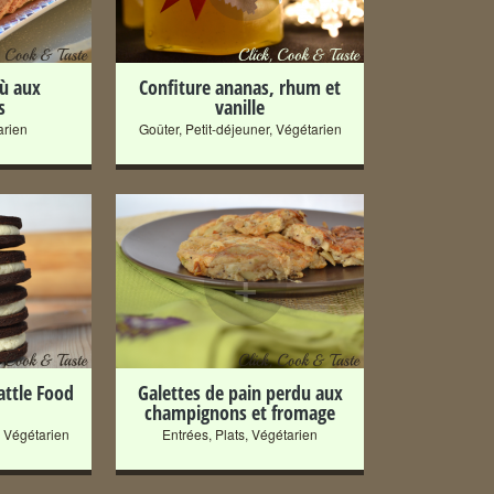
sù aux
Confiture ananas, rhum et
s
vanille
arien
Goûter
,
Petit-déjeuner
,
Végétarien
+
attle Food
Galettes de pain perdu aux
champignons et fromage
,
Végétarien
Entrées
,
Plats
,
Végétarien