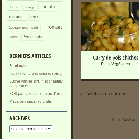
Tomate
Risotto
Courge
Macarons
Pâtes
+
Fromage
Cadeaux gourmands
Evenements
Cuisine
DERNIERS ARTICLES
Curry de pois chiches
Plats
,
Végétarien
Forêt noire
Installation d’une cuisine (Ixina)
Bûche vanille, pralin et chantilly
au caramel
Post navigation
←
Articles plus anciens
SOS pancakes aux baies d’aronia
Macarons sapin au pralin
ARCHIVES
Click, Cook and 
Archives