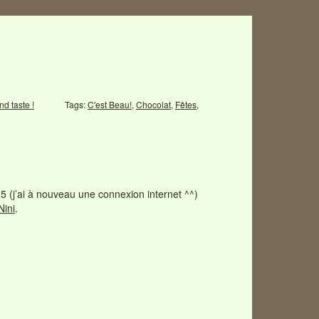
nd taste !
Tags:
C'est Beau!
,
Chocolat
,
Fêtes
,
15 (j’ai à nouveau une connexion internet ^^)
Nini
.