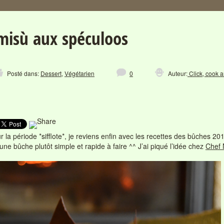
misù aux spéculoos
Posté dans:
Dessert
,
Végétarien
0
Auteur:
Click, cook a
 la période *sifflote*, je reviens enfin avec les recettes des bûches 20
 bûche plutôt simple et rapide à faire ^^ J’ai piqué l’idée chez
Chef 