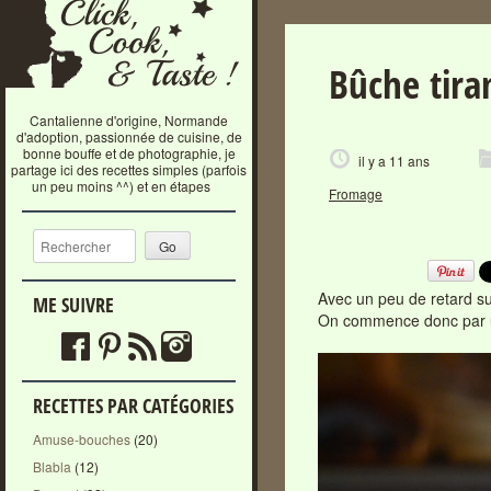
Bûche tira
Cantalienne d'origine, Normande
d'adoption, passionnée de cuisine, de
bonne bouffe et de photographie, je
il y a 11 ans
partage ici des recettes simples (parfois
un peu moins ^^) et en étapes
Fromage
Recherche
Avec un peu de retard sur
ME SUIVRE
On commence donc par une
RECETTES PAR CATÉGORIES
Amuse-bouches
(20)
Blabla
(12)