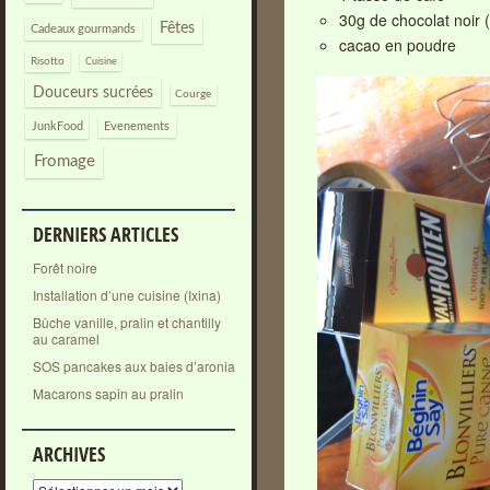
30g de chocolat noir 
Fêtes
Cadeaux gourmands
cacao en poudre
Risotto
Cuisine
Douceurs sucrées
Courge
JunkFood
Evenements
Fromage
DERNIERS ARTICLES
Forêt noire
Installation d’une cuisine (Ixina)
Bûche vanille, pralin et chantilly
au caramel
SOS pancakes aux baies d’aronia
Macarons sapin au pralin
ARCHIVES
Archives