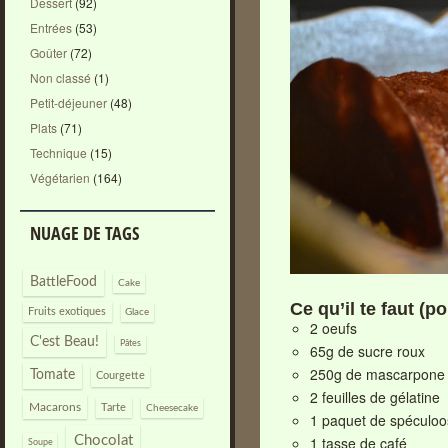
Dessert
(92)
Entrées
(53)
Goûter
(72)
Non classé
(1)
Petit-déjeuner
(48)
Plats
(71)
Technique
(15)
Végétarien
(164)
NUAGE DE TAGS
BattleFood
Cake
Ce qu’il te faut (p
Fruits exotiques
Glace
2 oeufs
C'est Beau!
Pâtes
65g de sucre roux
250g de mascarpone
Tomate
Courgette
2 feuilles de gélatine
Macarons
Tarte
Cheesecake
1 paquet de spéculoo
Chocolat
1 tasse de café
Soupe