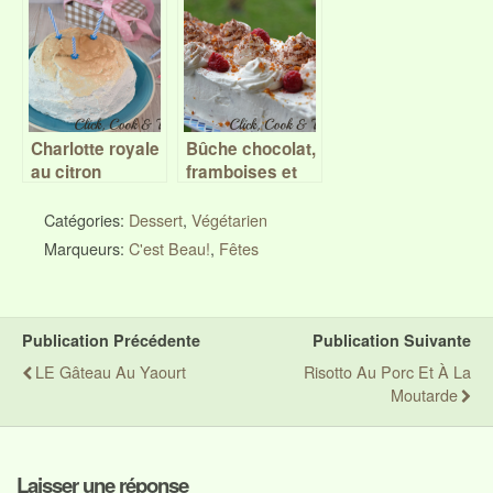
Charlotte royale
Bûche chocolat,
au citron
framboises et
meringuée,
chantilly et sa
insert framboise
version gâteau
Catégories:
Dessert
,
Végétarien
– Battle Food
Marqueurs:
C'est Beau!
,
Fêtes
#29
Publication Précédente
Publication Suivante
LE Gâteau Au Yaourt
Risotto Au Porc Et À La
Moutarde
Laisser une réponse