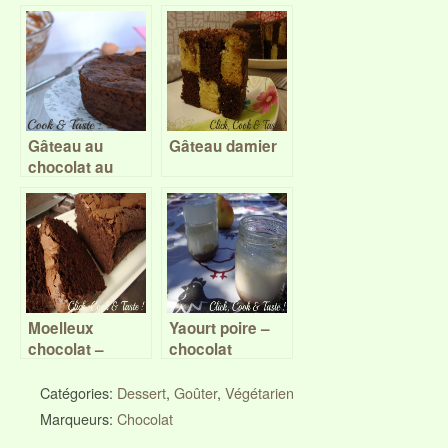
Gâteau au
Gâteau damier
chocolat au
micro-ondes –
Battle Food #32
Moelleux
Yaourt poire –
chocolat –
chocolat
gingembre
Catégories:
Dessert
,
Goûter
,
Végétarien
Marqueurs:
Chocolat