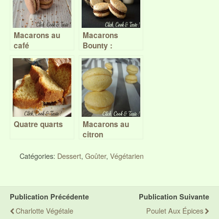
Macarons au
Macarons
café
Bounty :
chocolat au lait
et noix de coco
– Battle food
#19
Quatre quarts
Macarons au
citron
Catégories:
Dessert
,
Goûter
,
Végétarien
Publication Précédente
Publication Suivante
Charlotte Végétale
Poulet Aux Épices