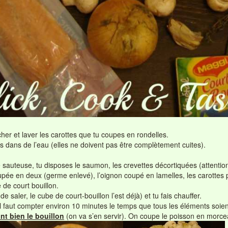
r et laver les carottes que tu coupes en rondelles.
es dans de l’eau (elles ne doivent pas être complètement cuites).
sauteuse, tu disposes le saumon, les crevettes décortiquées (attentio
oupée en deux (germe enlevé), l’oignon coupé en lamelles, les carottes
e de court bouillon.
de saler, le cube de court-bouillon l’est déjà) et tu fais chauffer.
il faut compter environ 10 minutes le temps que tous les éléments soient
nt bien le bouillon
(on va s’en servir). On coupe le poisson en morceau