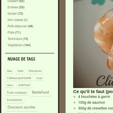
Dessert
(92)
Entrées
(53)
Goûter
(72)
Non classé
(1)
Petit-déjeuner
(48)
Plats
(71)
Technique
(15)
Végétarien
(164)
NUAGE DE TAGS
Macarons
Tarte
Pâtes
Cadeaux gourmands
Soupe
JunkFood
Glace
Ce qu’il te faut (p
BattleFood
Fruits exotiques
4 bouchées à garnir
Evenements
100g de saumon
300g de crevettes no
Douceurs sucrées