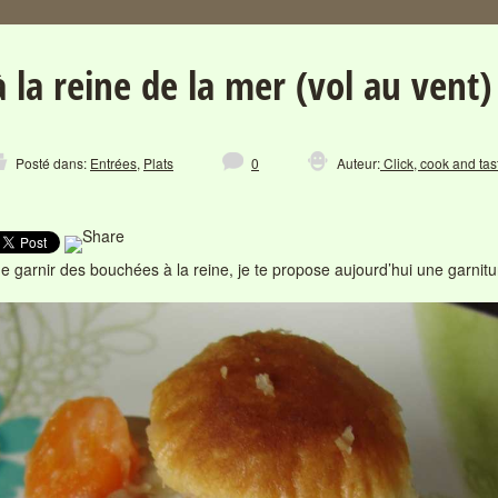
 la reine de la mer (vol au vent)
Posté dans:
Entrées
,
Plats
0
Auteur:
Click, cook and tast
de garnir des bouchées à la reine, je te propose aujourd’hui une garnit