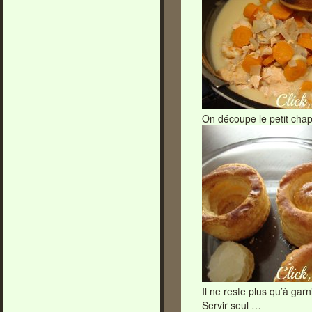
On découpe le petit chap
Il ne reste plus qu’à gar
Servir seul …