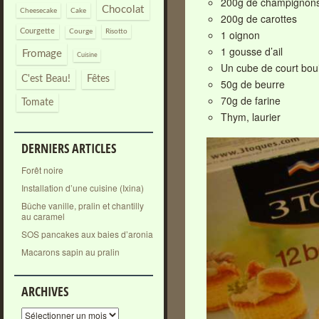
200g de champignons
Chocolat
Cheesecake
Cake
200g de carottes
Courgette
1 oignon
Courge
Risotto
1 gousse d’ail
Fromage
Cuisine
Un cube de court boui
C'est Beau!
Fêtes
50g de beurre
70g de farine
Tomate
Thym, laurier
DERNIERS ARTICLES
Forêt noire
Installation d’une cuisine (Ixina)
Bûche vanille, pralin et chantilly
au caramel
SOS pancakes aux baies d’aronia
Macarons sapin au pralin
ARCHIVES
Archives