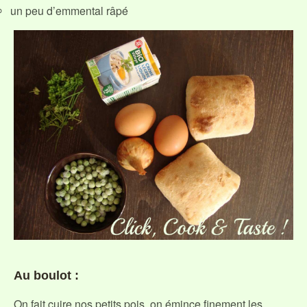
un peu d’emmental râpé
Au boulot :
On fait cuire nos petits pois, on émince finement les