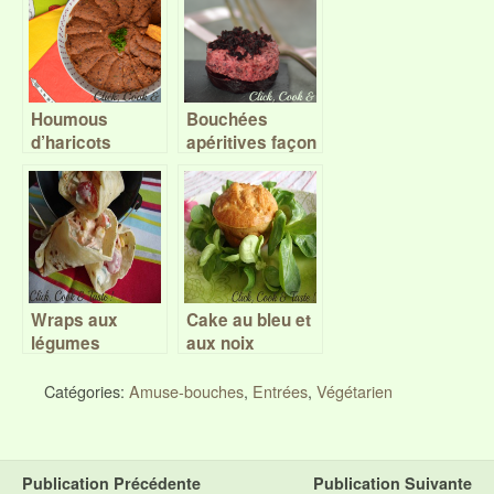
Houmous
Bouchées
d’haricots
apéritives façon
rouges au
cheesecake,
paprika – Battle
betterave et
Food #43
chèvre – Battle
Food #36
Wraps aux
Cake au bleu et
légumes
aux noix
(version muffin)
Catégories:
Amuse-bouches
,
Entrées
,
Végétarien
Publication Précédente
Publication Suivante