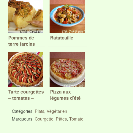
Pommes de
Ratatouille
terre farcies
(farci
végétarien)
Tarte courgettes
Pizza aux
– tomates –
légumes d’été
moutarde
Catégories:
Plats
,
Végétarien
Marqueurs:
Courgette
,
Pâtes
,
Tomate