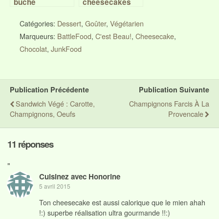
bûche
cheesecakes
renversée,
chocolat blanc –
orange –
framboise façon
Catégories:
Dessert
,
Goûter
,
Végétarien
chocolat, Battle
Starbucks
Marqueurs:
BattleFood
,
C'est Beau!
,
Cheesecake
,
food #26
Chocolat
,
JunkFood
Publication Précédente
Publication Suivante
Sandwich Végé : Carotte,
Champignons Farcis À La
Champignons, Oeufs
Provencale
11 réponses
"
Cuisinez avec Honorine
5 avril 2015
Ton cheesecake est aussi calorique que le mien ahah
!:) superbe réalisation ultra gourmande !!:)