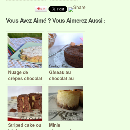
Vous Avez Aimé ? Vous Aimerez Aussi :
Nuage de
Gâteau au
crêpes chocolat
chocolat au
au lait et noix de
micro-ondes –
coco (gâteau de
Battle Food #32
crêpes) – Battle
Food #40
Striped cake ou
Minis