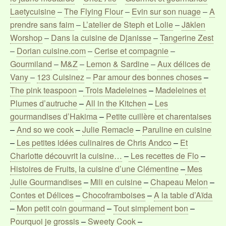
Laetycuisine
–
The Flying Flour
–
Evin sur son nuage
–
A
prendre sans faim
–
L’atelier de Steph et Lolie
–
Jäklen
Worshop
–
Dans la cuisine de Djanisse
–
Tangerine Zest
–
Dorian cuisine.com
–
Cerise et compagnie
–
Gourmiland
–
M&Z
–
Lemon & Sardine
–
Aux délices de
Vany
–
123 Cuisinez
–
Par amour des bonnes choses
–
The pink teaspoon
–
Trois Madeleines
–
Madeleines et
Plumes d’autruche
–
All in the Kitchen
–
Les
gourmandises d’Hakima
–
Petite cuillère et charentaises
–
And so we cook
–
Julie Remacle
–
Paruline en cuisine
–
Les petites idées culinaires de Chris Andco
–
Et
Charlotte découvrit la cuisine…
–
Les recettes de Flo
–
Histoires de Fruits, la cuisine d’une Clémentine
–
Mes
Julie Gourmandises
–
Mili en cuisine
–
Chapeau Melon
–
Contes et Délices
–
Chocoframboises
–
A la table d’Aïda
–
Mon petit coin gourmand
–
Tout simplement bon
–
Pourquoi je grossis
–
Sweety Cook
–