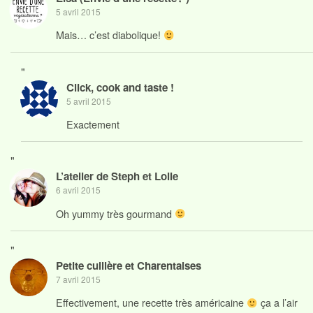
5 avril 2015
Mais… c’est diabolique!
"
Click, cook and taste !
5 avril 2015
Exactement
"
L’atelier de Steph et Lolie
6 avril 2015
Oh yummy très gourmand
"
Petite cuillère et Charentaises
7 avril 2015
Effectivement, une recette très américaine
ça a l’air