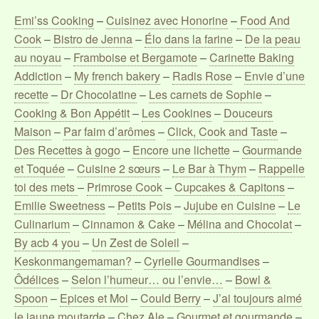
Emi’ss Cooking
–
Cuisinez avec Honorine
–
Food And
Cook
–
Bistro de Jenna
–
Élo dans la farine
–
De la peau
au noyau
–
Framboise et Bergamote
–
Carinette Baking
Addiction
–
My french bakery
–
Radis Rose
–
Envie d’une
recette
–
Dr Chocolatine
–
Les carnets de Sophie
–
Cooking & Bon Appétit
–
Les Cookines
–
Douceurs
Maison
–
Par faim d’arômes
–
Click, Cook and Taste
–
Des Recettes à gogo
–
Encore une lichette
–
Gourmande
et Toquée
–
Cuisine 2 sœurs
–
Le Bar à Thym
–
Rappelle
toi des mets
–
Primrose Cook
–
Cupcakes & Capitons
–
Emilie Sweetness
–
Petits Pois
–
Jujube en Cuisine
–
Le
Culinarium
–
Cinnamon & Cake
–
Mélina and Chocolat
–
By acb 4 you
–
Un Zest de Soleil
–
Keskonmangemaman?
–
Cyrielle Gourmandises
–
Ôdélices
–
Selon l’humeur… ou l’envie…
–
Bowl &
Spoon
–
Epices et Moi
–
Could Berry
–
J’ai toujours aimé
le jaune moutarde
–
Chez Ale
–
Gourmet et gourmande
–