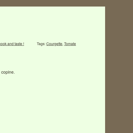
cook and taste !
Tags:
Courgette
,
Tomate
e copine.