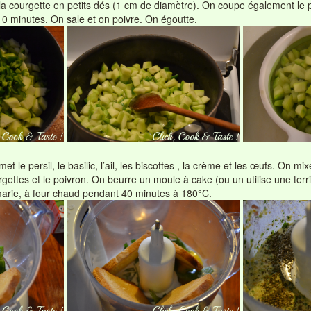
a courgette en petits dés (1 cm de diamètre). On coupe également le p
à 10 minutes. On sale et on poivre. On égoutte.
et le persil, le basilic, l’ail, les biscottes , la crème et les œufs. On 
gettes et le poivron. On beurre un moule à cake (ou un utilise une terr
marie, à four chaud pendant 40 minutes à 180°C.