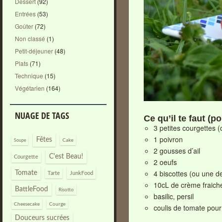
Dessert
(92)
Entrées
(53)
Goûter
(72)
Non classé
(1)
Petit-déjeuner
(48)
Plats
(71)
Technique
(15)
Végétarien
(164)
NUAGE DE TAGS
Ce qu’il te faut (po
3 petites courgettes 
1 poivron
Fêtes
Cake
Soupe
2 gousses d’ail
C'est Beau!
Courgette
2 oeufs
4 biscottes (ou une d
Tomate
Tarte
JunkFood
10cL de crème fraich
BattleFood
Risotto
basilic, persil
Cheesecake
Courge
coulis de tomate po
Douceurs sucrées