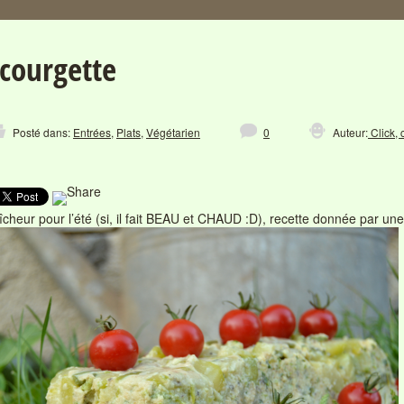
 courgette
Posté dans:
Entrées
,
Plats
,
Végétarien
0
Auteur:
Click, 
îcheur pour l’été (si, il fait BEAU et CHAUD :D), recette donnée par un