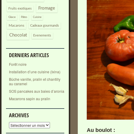
Fromage
Fruits exotiques
Glace
Pâtes
Cuisine
Macarons
Cadeaux gourmands
Chocolat
Evenements
DERNIERS ARTICLES
Forêt noire
Installation d’une cuisine (Ixina)
Bûche vanille, pralin et chantilly
au caramel
SOS pancakes aux baies d’aronia
Macarons sapin au pralin
ARCHIVES
Archives
Au boulot :