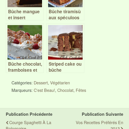
Bûche mangue
Bûche tiramisù
et insert
aux spéculoos
chocolat au lait
Bûche chocolat,
Striped cake ou
framboises et
bûche
chantilly et sa
renversée,
version gâteau
orange –
Catégories:
Dessert
,
Végétarien
chocolat, Battle
Marqueurs:
C'est Beau!
,
Chocolat
,
Fêtes
food #26
Publication Précédente
Publication Suivante
Courge Spaghetti À La
Vos Recettes Préférés En
Bolognaise
2013