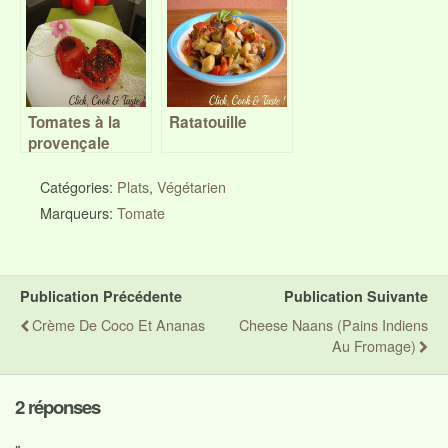
Battle Food #28
Tomates à la
Ratatouille
provençale
Catégories:
Plats
,
Végétarien
Marqueurs:
Tomate
Publication Précédente
Publication Suivante
Crème De Coco Et Ananas
Cheese Naans (pains Indiens
Au Fromage)
2 réponses