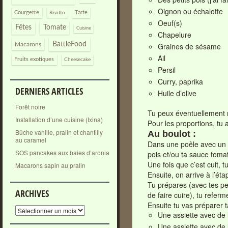
Oignon ou échalotte
Courgette
Tarte
Risotto
Oeuf(s)
Fêtes
Tomate
Cuisine
Chapelure
BattleFood
Graines de sésame
Macarons
Ail
Fruits exotiques
Cheesecake
Persil
Curry, paprika
DERNIERS ARTICLES
Huile d’olive
Forêt noire
Tu peux éventuellement m
Installation d’une cuisine (Ixina)
Pour les proportions, tu 
Bûche vanille, pralin et chantilly
Au boulot :
au caramel
Dans une poêle avec un pe
SOS pancakes aux baies d’aronia
pois et/ou ta sauce toma
Une fois que c’est cuit, tu
Macarons sapin au pralin
Ensuite, on arrive à l’éta
Tu prépares (avec tes pet
ARCHIVES
de faire cuire), tu refe
Ensuite tu vas préparer t
Archives
Une assiette avec de l
Une assiette avec de l’