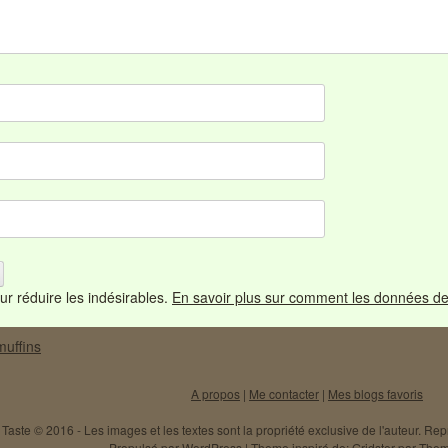
our réduire les indésirables.
En savoir plus sur comment les données de
muffins
A propos
|
Me contacter
|
Mes blogs favoris
Taste © 2016 - Les images et les textes sont la propriété exclusive de l'auteur. Repr
Propulsé par WordPress
|
Theme inspiré de: Gridster par
Them