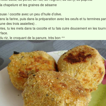
la chapelure et les graines de sésame
euse / cocotte avec un peu d’huile d’olive.
ans la farine, puis dans la préparation avec les oeufs et tu termines p
une des trois assiettes) .
êtes, tu les mets dans ta cocotte et tu fais cuire doucement en les tour
rface.
du riz, le croquant de la panure, très bon ^^