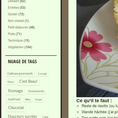
Dessert
(92)
Entrées
(53)
Goûter
(72)
Non classé
(1)
Petit-déjeuner
(48)
Plats
(71)
Technique
(15)
Végétarien
(164)
NUAGE DE TAGS
Cadeaux gourmands
Courge
C'est Beau!
Glace
Fromage
Evenements
JunkFood
Ce qu’il te faut :
Pâtes
Soupe
Reste de risotto (ou tu
Chocolat
Viande hâchée (j’ai pr
Douceurs sucrées
Des petits pois (j’ai fa
Cake