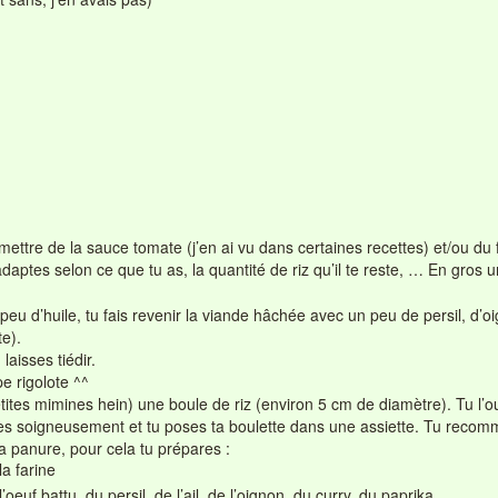
ettre de la sauce tomate (j’en ai vu dans certaines recettes) et/ou du
adaptes selon ce que tu as, la quantité de riz qu’il te reste, … En gros 
u d’huile, tu fais revenir la viande hâchée avec un peu de persil, d’oig
te).
 laisses tiédir.
pe rigolote ^^
ites mimines hein) une boule de riz (environ 5 cm de diamètre). Tu l’ou
rmes soigneusement et tu poses ta boulette dans une assiette. Tu reco
a panure, pour cela tu prépares :
a farine
oeuf battu, du persil, de l’ail, de l’oignon, du curry, du paprika