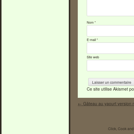
Nom
*
E-mail
*
Site web
Ce site utilise Akismet p
Post navigation
←
Gâteau au yaourt version 
Click, Cook and 