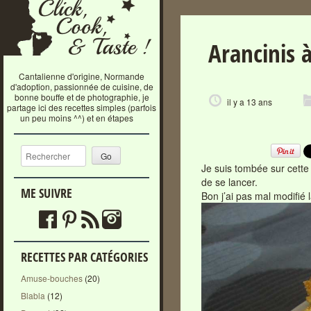
Arancinis 
Cantalienne d'origine, Normande
d'adoption, passionnée de cuisine, de
bonne bouffe et de photographie, je
il y a 13 ans
partage ici des recettes simples (parfois
un peu moins ^^) et en étapes
Recherche
Je suis tombée sur cett
de se lancer.
ME SUIVRE
Bon j’ai pas mal modifié 
RECETTES PAR CATÉGORIES
Amuse-bouches
(20)
Blabla
(12)