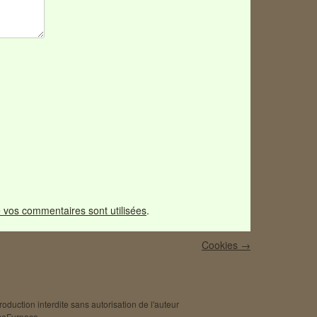
 vos commentaires sont utilisées
.
Cookies
→
oduction interdite sans autorisation de l'auteur
eFurnace
.