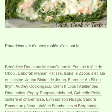
Pour découvrir d’autres roulés, c’est par là :
Bénédicte Douceurs MaisonOriane la Femme à tête de
Chou
,
Déborah Maman Pâtisse
,
Isabelle Zabou s’éclate
en cuisine
,
Jenna Bistrot de Jenna
,
Florence Au Fil du
thym
,
Audrey Cooking&co,
Clém & Lilou l’Atelier des
Dindinettes
,
Poppy Poppyseedchanel
,
Gabrielle Petite
cuillère et charentaise
,
Evin sur son Nuage,
Sandra
Encore un gâteau,
Valérie Framboises et Bergamote,