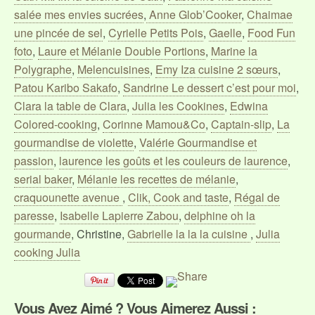
salée mes envies sucrées
,
Anne Glob’Cooker
,
Chaimae
une pincée de sel
,
Cyrielle Petits Pois
,
Gaelle
,
Food Fun
foto
,
Laure et Mélanie Double Portions
,
Marine la
Polygraphe
,
Melencuisines
,
Emy Iza cuisine 2 sœurs
,
Patou Karibo Sakafo
,
Sandrine Le dessert c’est pour moi
,
Clara la table de Clara
,
Julia les Cookines
,
Edwina
Colored-cooking
,
C
orinne Mamou&Co
,
Captain-slip
,
La
gourmandise de violette
,
Valérie Gourmandise et
passion
,
laurence les goûts et les couleurs de laurence
,
serial baker
,
Mélanie les recettes de mélanie
,
craquounette avenue
,
Clik, Cook and taste
,
Régal de
paresse
,
Isabelle Lapierre Zabou
,
delphine oh la
gourmande
, Christine,
Gabrielle la la la cuisine
,
Julia
cooking Julia
Vous Avez Aimé ? Vous Aimerez Aussi :