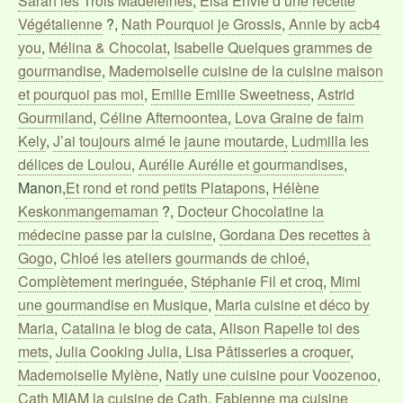
Sarah les Trois Madeleines
,
Elsa Envie d’une recette
Végétalienne
?,
Nath Pourquoi je Grossis
,
Annie by acb4
you
,
Mélina & Chocolat
,
Isabelle Quelques grammes de
gourmandise
,
Mademoiselle cuisine de la cuisine maison
et pourquoi pas moi
,
Emilie Emilie Sweetness
,
Astrid
Gourmiland
,
Céline Afternoontea
,
Lova Graine de faim
Kely
,
J’ai toujours aimé le jaune moutarde
,
Ludmilla les
délices de Loulou
,
Aurélie Aurélie et gourmandises
,
Manon,
Et rond et rond petits Platapons
,
Hélène
Keskonmangemaman
?,
Docteur Chocolatine la
médecine passe par la cuisine
,
Gordana Des recettes à
Gogo
,
Chloé les ateliers gourmands de chloé
,
Complètement meringuée
,
Stéphanie Fil et croq
,
Mimi
une gourmandise en Musique
,
Maria cuisine et déco by
Maria
,
Catalina le blog de cata
,
Alison Rapelle toi des
mets
,
Julia Cooking Julia
,
Lisa Pâtisseries a croquer
,
Mademoiselle Mylène
,
Natly une cuisine pour Voozenoo
,
Cath MIAM la cuisine de Cath
,
Fabienne ma cuisine