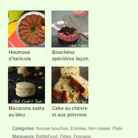
Houmous
Bouchées
d’haricots
apéritives façon
rouges au
cheesecake,
paprika – Battle
betterave et
Food #43
chèvre – Battle
Food #36
Macarons salés
Cake au chèvre
au bleu
et aux poivrons
d’Auvergne et
aux noix –
Catégories:
Amuse-bouches
,
Entrées
,
Non classé
,
Plats
Battle Food #25
Marqueurs:
BattleFood
,
Fêtes
,
Fromage