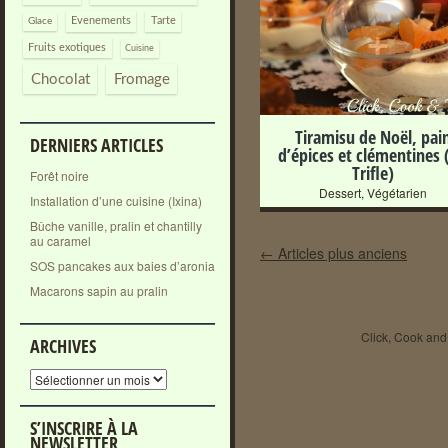
+
Evenements
Tarte
Glace
Fruits exotiques
Cuisine
Chocolat
Fromage
Tiramisu de Noël, pai
DERNIERS ARTICLES
d’épices et clémentines 
Trifle)
Forêt noire
Dessert
,
Végétarien
Installation d’une cuisine (Ixina)
Bûche vanille, pralin et chantilly
au caramel
Post navigation
←
Articles plus anciens
SOS pancakes aux baies d’aronia
Macarons sapin au pralin
Click, Cook and 
ARCHIVES
Archives
S’INSCRIRE À LA
NEWSLETTER