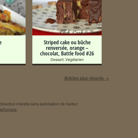
+
e
Striped cake ou bûche
renversée, orange –
chocolat, Battle food #26
Dessert
,
Végétarien
Articles plus récents
→
oduction interdite sans autorisation de l'auteur
eFurnace
.