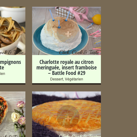
+
ampignons
Charlotte royale au citron
te
meringuée, insert framboise
– Battle Food #29
ien
Dessert
,
Végétarien
+