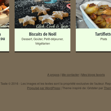
+
+
n
Biscuits de Noël
Tartiflett
(ou
Dessert
,
Goûter
,
Petit-déjeuner
,
Plats
Végétarien
A propos
|
Me contacter
|
Mes blogs favoris
Taste © 2016 - Les images et les textes sont la propriété exclusive de l'auteur. Repr
Propulsé par WordPress
|
Theme inspiré de: Gridster par
Them