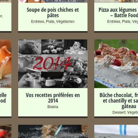
Soupe de pois chiches et
Pizza aux légumes
pâtes
– Battle Foo
er
,
Entrées
,
Plats
,
Végétarien
Entrées
,
Plats
,
Vég
+
+
lle
Vos recettes préférées en
Bûche chocolat, f
ood
2014
et chantilly et s
gâteau
Blabla
Dessert
,
Végét