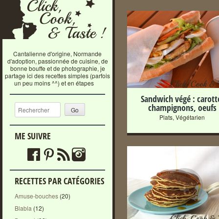
+
Cantalienne d'origine, Normande
d'adoption, passionnée de cuisine, de
bonne bouffe et de photographie, je
partage ici des recettes simples (parfois
un peu moins ^^) et en étapes
Sandwich végé : carott
Recherche
champignons, oeufs
Plats
,
Végétarien
ME SUIVRE
+
RECETTES PAR CATÉGORIES
Amuse-bouches
(20)
Blabla
(12)