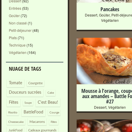
Dessert
(92)
Pancakes
Entrées
(53)
Dessert
,
Goûter
,
Petit-déjeun
Goûter
(72)
Végétarien
Non classé
(1)
Petit-déjeuner
(48)
Plats
(71)
Technique
(15)
Végétarien
(164)
+
NUAGE DE TAGS
Tomate
Courgette
Mousse à l’orange, coupe
Douceurs sucrées
Cake
aux amandes – Battle F
#27
Fêtes
C'est Beau!
Soupe
Dessert
,
Végétarien
BattleFood
Risotto
Courge
Macarons
Cheesecake
Pâtes
JunkFood
Cadeaux gourmands