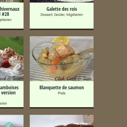
 hivernaux
Galette des rois
d #28
Dessert
,
Goûter
,
Végétarien
étarien
+
ramboises
Blanquette de saumon
a version
Plats
arien