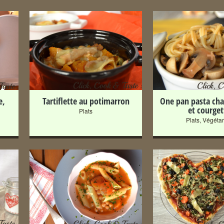
+
+
e,
Tartiflette au potimarron
One pan pasta ch
et courget
Plats
Plats
,
Végétar
+
+