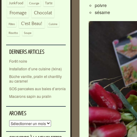
JunkFood
Tarte
Courge
poivre
sésame
Fromage
Chocolat
C'est Beau!
Pâtes
Cuisine
Risotto
Soupe
DERNIERS ARTICLES
Forêt noire
Installation d’une cuisine (Ixina)
Bûche vanille, pralin et chantilly
au caramel
SOS pancakes aux baies d’aronia
Macarons sapin au pralin
ARCHIVES
Archives