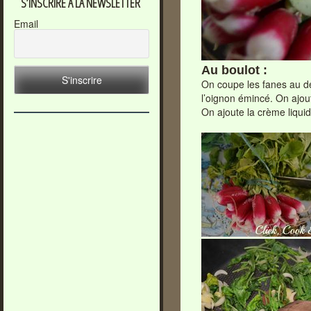
S’INSCRIRE À LA NEWSLETTER
Email
Au boulot :
On coupe les fanes au des
l’oignon émincé. On ajou
On ajoute la crème liqui