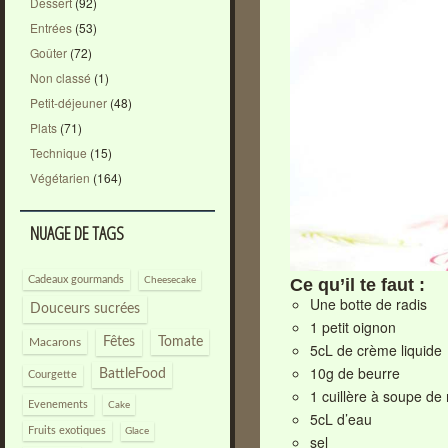
Dessert
(92)
Entrées
(53)
Goûter
(72)
Non classé
(1)
Petit-déjeuner
(48)
Plats
(71)
Technique
(15)
Végétarien
(164)
NUAGE DE TAGS
Cadeaux gourmands
Cheesecake
Ce qu’il te faut :
Une botte de radis
Douceurs sucrées
1 petit oignon
Fêtes
Tomate
Macarons
5cL de crème liquide
10g de beurre
BattleFood
Courgette
1 cuillère à soupe de 
Evenements
Cake
5cL d’eau
Fruits exotiques
Glace
sel