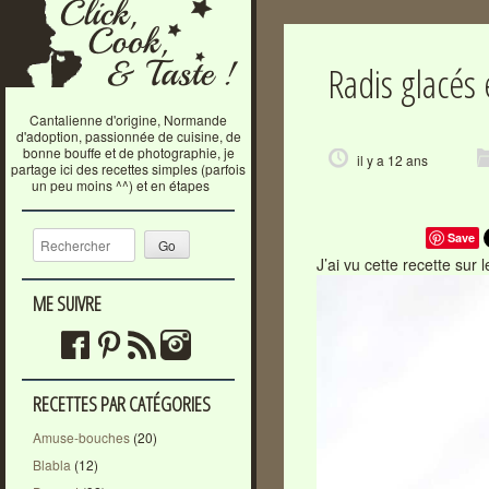
Radis glacés
Cantalienne d'origine, Normande
d'adoption, passionnée de cuisine, de
bonne bouffe et de photographie, je
il y a 12 ans
partage ici des recettes simples (parfois
un peu moins ^^) et en étapes
Recherche
Save
J’ai vu cette recette sur 
ME SUIVRE
RECETTES PAR CATÉGORIES
Amuse-bouches
(20)
Blabla
(12)