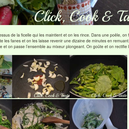
sus de la ficelle qui les maintient et on les rince. Dans une poêle, on f
te les fanes et on les laisse revenir une dizaine de minutes en remuant
de et on passe l’ensemble au mixeur plongeant. On goûte et on rectifie