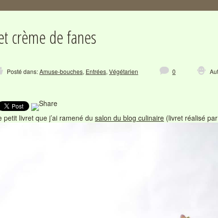
 et crème de fanes
Posté dans:
Amuse-bouches
,
Entrées
,
Végétarien
0
Aut
le petit livret que j’ai ramené du
salon du blog culinaire
(livret réalisé pa