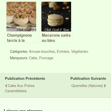
rouges au
cheesecake,
paprika – Battle
betterave et
Food #43
chèvre – Battle
Food #36
Champignons
Macarons salés
farcis à la
au bleu
provencale
d’Auvergne et
aux noix –
Catégories:
Amuse-bouches
,
Entrées
,
Végétarien
Battle Food #25
Marqueurs:
Cake
,
Fromage
Publication Précédente
Publication Suivante
Cake Aux Poires
Quenelles (natures)
Caramélisées
Laisser une réponse