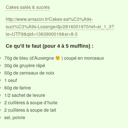
Cakes salés & sucrés
http://www.amazon.fr/Cakes-sal%C3%A9s-
sucr%C3%A9s-Losange/dp/2816001970/ref=sr_1_3?
ie=UTF8&qid=1363900019&sr=8-3
Ce qu’il te faut (pour 4 à 5 muffins) :
70g de bleu (d’Auvergne
) coupé en morceaux
30g de gruyère râpé
50g de cerneaux de noix
1 oeuf
60g de farine
1/2 sachet de levure
2 cuillères à soupe d’huile
2 cuillères à soupe de lait
sel, poivre