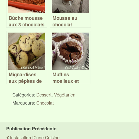
Bûche mousse
Mousse au
aux 3 chocolats
chocolat
Mignardises
Muffins
aux pépites de
moelleux et
chocolat
fondants au
chocolat
Catégories:
Dessert
,
Végétarien
Marqueurs:
Chocolat
Publication Précédente
Installation D'une Cuisine