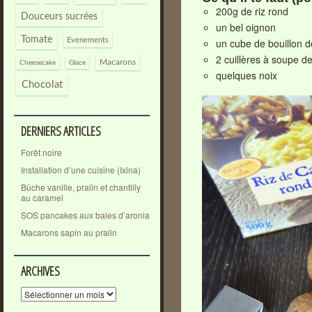
200g de riz rond
Douceurs sucrées
un bel oignon
Tomate
un cube de bouillon 
Evenements
2 cuillères à soupe d
Macarons
Cheesecake
Glace
quelques noix
Chocolat
DERNIERS ARTICLES
Forêt noire
Installation d’une cuisine (Ixina)
Bûche vanille, pralin et chantilly
au caramel
SOS pancakes aux baies d’aronia
Macarons sapin au pralin
ARCHIVES
Archives