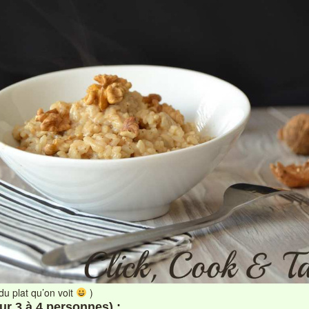
du plat qu’on voit
)
our 3 à 4 personnes) :