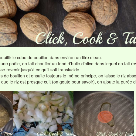
illir le cube de bouillon dans environ un litre d’eau.
ne poêle, on fait chauffer un fond d’huile d’olive dans lequel on fait rev
sse revenir jusqu’à ce qu’il soit translucide.
 de bouillon et ensuite toujours le même principe, on laisse le riz abs
is que le riz est presque cuit (on goute pour savoir), on ajoute la purée