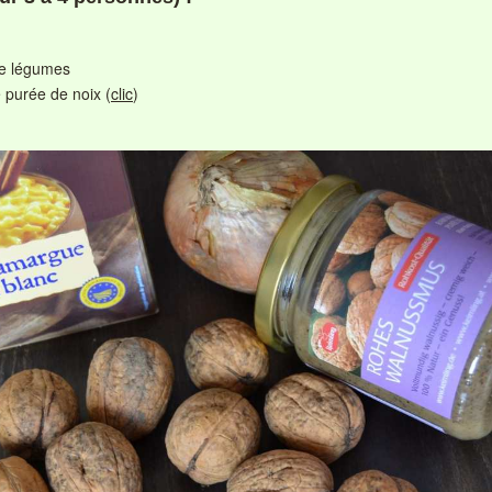
de légumes
e purée de noix (
clic
)