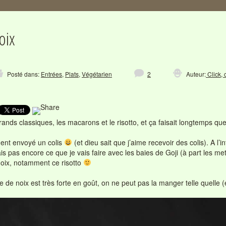
oix
Posté dans:
Entrées
,
Plats
,
Végétarien
2
Auteur:
Click, 
rands classiques, les macarons et le risotto, et ça faisait longtemps que
ent envoyé un colis
(et dieu sait que j’aime recevoir des colis). A l’
sais pas encore ce que je vais faire avec les baies de Goji (à part les me
noix, notamment ce risotto
e de noix est très forte en goût, on ne peut pas la manger telle quelle (