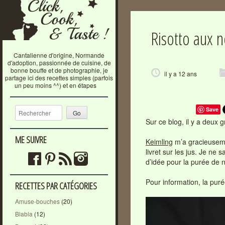
Risotto aux n
Cantalienne d'origine, Normande
d'adoption, passionnée de cuisine, de
bonne bouffe et de photographie, je
il y a 12 ans
partage ici des recettes simples (parfois
un peu moins ^^) et en étapes
Recherche
Save
Sur ce blog, il y a deux g
ME SUIVRE
Keimling
m’a gracieusem
livret sur les jus. Je ne 
d’idée pour la purée de 
Pour information, la puré
RECETTES PAR CATÉGORIES
Amuse-bouches
(20)
Blabla
(12)