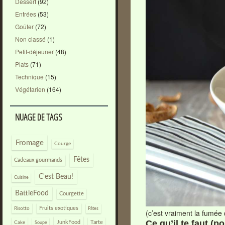
Dessert
(92)
Entrées
(53)
Goûter
(72)
Non classé
(1)
Petit-déjeuner
(48)
Plats
(71)
Technique
(15)
Végétarien
(164)
NUAGE DE TAGS
Fromage
Courge
Fêtes
Cadeaux gourmands
C'est Beau!
Cuisine
BattleFood
Courgette
Risotto
Fruits exotiques
Pâtes
(c’est vraiment la fumée 
Ce qu’il te faut (p
JunkFood
Tarte
Cake
Soupe