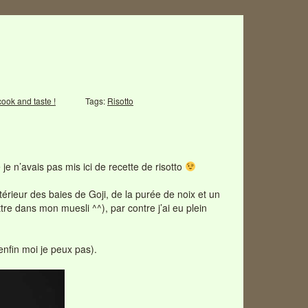
cook and taste !
Tags:
Risotto
 je n’avais pas mis ici de recette de risotto
intérieur des baies de Goji, de la purée de noix et un
ttre dans mon muesli ^^), par contre j’ai eu plein
enfin moi je peux pas).