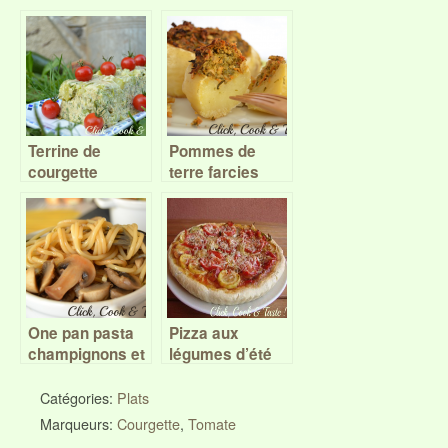
Terrine de
Pommes de
courgette
terre farcies
(farci
végétarien)
One pan pasta
Pizza aux
champignons et
légumes d’été
courgette
Catégories:
Plats
Marqueurs:
Courgette
,
Tomate