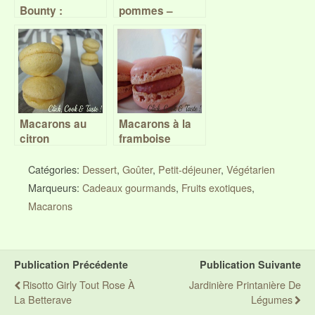
Bounty :
pommes –
chocolat au lait
caramel au
et noix de coco
beurre salé
– Battle food
#19
Macarons au
Macarons à la
citron
framboise
Catégories:
Dessert
,
Goûter
,
Petit-déjeuner
,
Végétarien
Marqueurs:
Cadeaux gourmands
,
Fruits exotiques
,
Macarons
Publication Précédente
Publication Suivante
Risotto Girly Tout Rose À
Jardinière Printanière De
La Betterave
Légumes