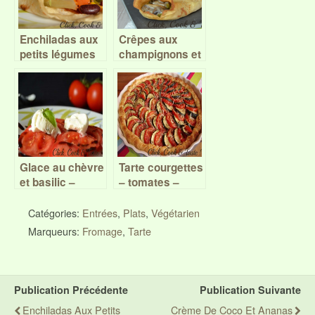
Enchiladas aux
Crêpes aux
petits légumes
champignons et
et haricots
petits pois
rouges
Glace au chèvre
Tarte courgettes
et basilic –
– tomates –
tomates au
moutarde
vinaigre
Catégories:
Entrées
,
Plats
,
Végétarien
balsamique –
Marqueurs:
Fromage
,
Tarte
Battle Food #23
Publication Précédente
Publication Suivante
Enchiladas Aux Petits
Crème De Coco Et Ananas