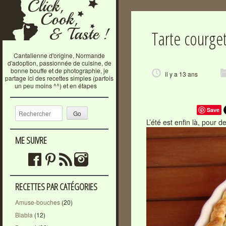
Tarte courge
Cantalienne d'origine, Normande
d'adoption, passionnée de cuisine, de
bonne bouffe et de photographie, je
il y a 13 ans
partage ici des recettes simples (parfois
un peu moins ^^) et en étapes
Recherche
Save
L’été est enfin là, pour d
ME SUIVRE
RECETTES PAR CATÉGORIES
Amuse-bouches
(20)
Blabla
(12)