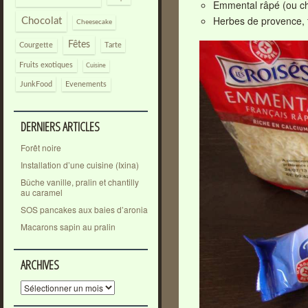
Emmental râpé (ou c
Herbes de provence,
Chocolat
Cheesecake
Fêtes
Courgette
Tarte
Fruits exotiques
Cuisine
JunkFood
Evenements
DERNIERS ARTICLES
Forêt noire
Installation d’une cuisine (Ixina)
Bûche vanille, pralin et chantilly
au caramel
SOS pancakes aux baies d’aronia
Macarons sapin au pralin
ARCHIVES
Archives