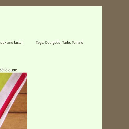
cook and taste !
Tags:
Courgette
,
Tarte
,
Tomate
délicieuse.