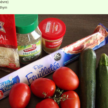
hèvre)
 thym