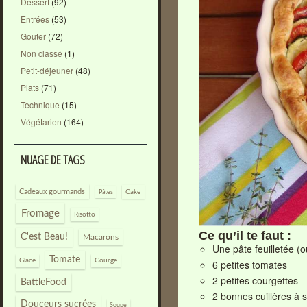
Dessert
(92)
Entrées
(53)
Goûter
(72)
Non classé
(1)
Petit-déjeuner
(48)
Plats
(71)
Technique
(15)
Végétarien
(164)
NUAGE DE TAGS
Cadeaux gourmands
Pâtes
Cake
Fromage
Risotto
Ce qu’il te faut :
C'est Beau!
Macarons
Une pâte feuilletée (o
Tomate
Glace
Courge
6 petites tomates
2 petites courgettes
BattleFood
2 bonnes cuillères à
Douceurs sucrées
Soupe