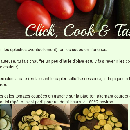
on les épluches éventuellement), on les coupe en tranches.
teuse, tu fais chauffer un peu d’huile d’olive et tu y fais revenir les 
ie couleur).
éroules la pâte (en laissant le papier sulfurisé dessous), tu la piques à
rde.
es et les tomates coupées en tranche sur la pâte (en alternant courge
tal râpé, et c’est parti pour un demi-heure à 180°C environ.