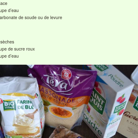
lace
oupe d’eau
carbonate de soude ou de levure
 sèches
oupe de sucre roux
oupe d’eau