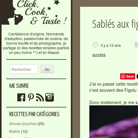
Sablés aux fi
Cantalienne d'origine, Normande
d'adoption, passionnée de cuisine, de
bonne bouffe et de photographie, je
il y a 12 ans
partage ici des recettes simples (parfois
un peu moins ^^) et en étapes
sucrées
Recherche
Save
J’ai vu passé cette recet
ME SUIVRE
c’est souvent des Figolu
Donc évidement, je me s
RECETTES PAR CATÉGORIES
Amuse-bouches
(20)
Blabla
(12)