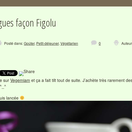
gues façon Figolu
Posté dans:
Goûter
,
Petit-déjeuner
,
Végétarien
0
Auteur
te sur
Vegemiam
et ça a fait tilt tout de suite. J’achète très rarement
 ^_^
uis lancée