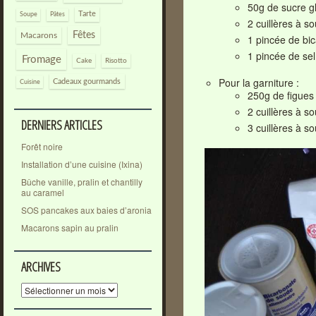
50g de sucre g
Tarte
Pâtes
Soupe
2 cuillères à s
Fêtes
Macarons
1 pincée de bi
1 pincée de sel
Fromage
Cake
Risotto
Pour la garniture :
Cadeaux gourmands
Cuisine
250g de figues
2 cuillères à s
DERNIERS ARTICLES
3 cuillères à s
Forêt noire
Installation d’une cuisine (Ixina)
Bûche vanille, pralin et chantilly
au caramel
SOS pancakes aux baies d’aronia
Macarons sapin au pralin
ARCHIVES
Archives