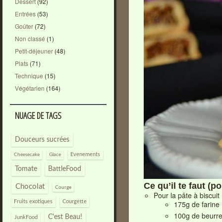
Dessert
(92)
Entrées
(53)
Goûter
(72)
Non classé
(1)
Petit-déjeuner
(48)
Plats
(71)
Technique
(15)
Végétarien
(164)
NUAGE DE TAGS
Douceurs sucrées
Evenements
Cheesecake
Glace
Tomate
BattleFood
Ce qu’il te faut (p
Chocolat
Courge
Pour la pâte à biscuit 
Courgette
175g de farine
Fruits exotiques
100g de beurr
C'est Beau!
JunkFood