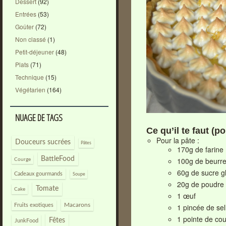
Dessert
(92)
Entrées
(53)
Goûter
(72)
Non classé
(1)
Petit-déjeuner
(48)
Plats
(71)
Technique
(15)
Végétarien
(164)
NUAGE DE TAGS
Ce qu’il te faut (po
Pour la pâte :
Douceurs sucrées
Pâtes
170g de farine
BattleFood
100g de beurr
Courge
60g de sucre g
Cadeaux gourmands
Soupe
20g de poudre
Tomate
Cake
1 œuf
Macarons
1 pincée de sel
Fruits exotiques
1 pointe de co
Fêtes
JunkFood