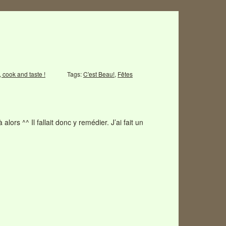
, cook and taste !
Tags:
C'est Beau!
,
Fêtes
ors ^^ Il fallait donc y remédier. J’ai fait un