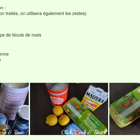
n :
on traités, on utilisera également les zestes)
upe de fécule de maïs
e
ienne
s