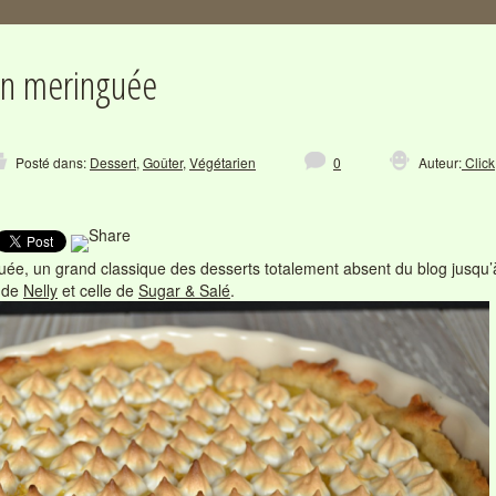
ron meringuée
Posté dans:
Dessert
,
Goûter
,
Végétarien
0
Auteur:
Click
uée, un grand classique des desserts totalement absent du blog jusqu’à al
e de
Nelly
et celle de
Sugar & Salé
.