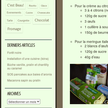
Pour la crème au citro
C'est Beau!
Risotto
Glace
3 à 4 citrons (n
Evenements
Cheesecake
Cuisine
120g de sucre
Chocolat
3 œufs
Tarte
Courgette
1 cuillère à so
Fromage
150g de beurr
Pour la meringue ital
DERNIERS ARTICLES
2 blancs d’œuf
120g de sucre
Forêt noire
40g d’eau
Installation d’une cuisine (Ixina)
Bûche vanille, pralin et chantilly
au caramel
SOS pancakes aux baies d’aronia
Macarons sapin au pralin
ARCHIVES
Archives