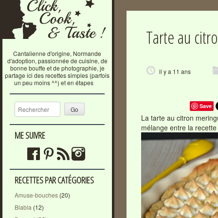
Tarte au cit
Cantalienne d'origine, Normande
d'adoption, passionnée de cuisine, de
bonne bouffe et de photographie, je
il y a 11 ans
partage ici des recettes simples (parfois
un peu moins ^^) et en étapes
Recherche
Save
La tarte au citron mering
mélange entre la recett
ME SUIVRE
RECETTES PAR CATÉGORIES
Amuse-bouches
(20)
Blabla
(12)