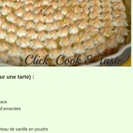
ur une tarte) :
e
lace
 d’amandes
uteau de vanille en poudre