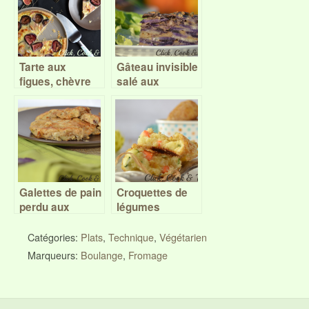
Tarte aux
Gâteau invisible
figues, chèvre
salé aux
et miel
vitelottes –
Battle Food #42
Galettes de pain
Croquettes de
perdu aux
légumes
champignons et
fromage
Catégories:
Plats
,
Technique
,
Végétarien
Marqueurs:
Boulange
,
Fromage