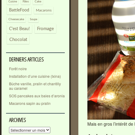
Pâtes
Cake
Cuisine
BattleFood
Macarons
Cheesecake
Soupe
Fromage
C'est Beau!
Chocolat
DERNIERS ARTICLES
Forêt noire
Installation d’une cuisine (Ixina)
Bûche vanille, pralin et chantilly
au caramel
SOS pancakes aux baies d’aronia
Macarons sapin au pralin
ARCHIVES
Mais en gros l’intérêt de
Archives