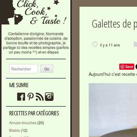
Galettes de 
Cantalienne d'origine, Normande
d'adoption, passionnée de cuisine, de
bonne bouffe et de photographie, je
il y a 11 ans
partage ici des recettes simples (parfois
un peu moins ^^) et en étapes
Recherche
Save
Aujourd’hui c’est recette
ME SUIVRE
RECETTES PAR CATÉGORIES
Amuse-bouches
(20)
Blabla
(12)