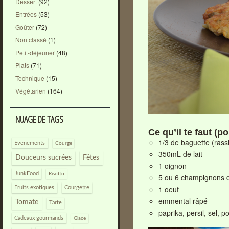
Dessert
(92)
Entrées
(53)
Goûter
(72)
Non classé
(1)
Petit-déjeuner
(48)
Plats
(71)
Technique
(15)
Végétarien
(164)
NUAGE DE TAGS
Ce qu’il te faut (p
1/3 de baguette (rass
Evenements
Courge
350mL de lait
Douceurs sucrées
Fêtes
1 oignon
JunkFood
Risotto
5 ou 6 champignons d
1 oeuf
Courgette
Fruits exotiques
emmental râpé
Tomate
Tarte
paprika, persil, sel, p
Cadeaux gourmands
Glace