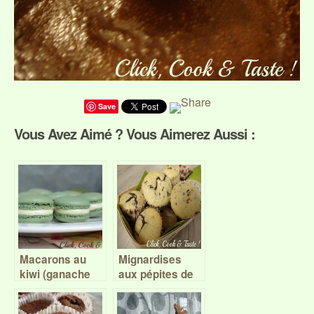
Save
Vous Avez Aimé ? Vous Aimerez Aussi :
Macarons au
Mignardises
kiwi (ganache
aux pépites de
montée) – Battle
chocolat
Food #41