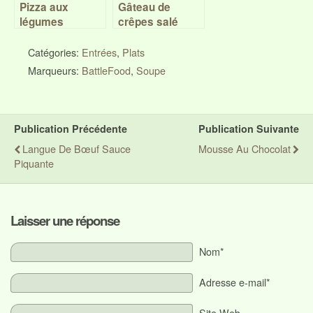
Pizza aux
Gâteau de
légumes
crêpes salé
hivernaux –
(petits pois,
Battle Food #28
jambon,
Catégories:
Entrées
,
Plats
champignons) –
Marqueurs:
BattleFood
,
Soupe
Battle food #15
Publication Précédente
Publication Suivante
Langue De Bœuf Sauce
Mousse Au Chocolat
Piquante
Laisser une réponse
Nom*
Adresse e-mail*
Site Web