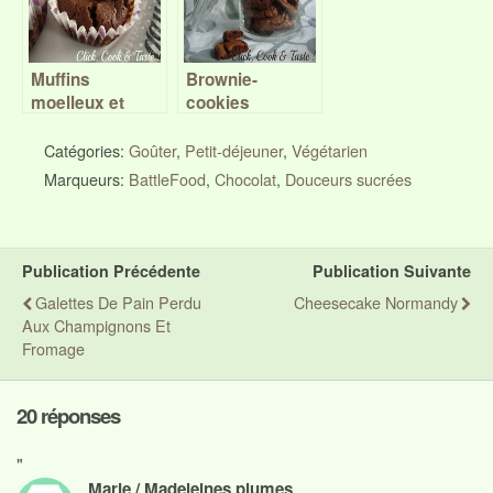
Muffins
Brownie-
moelleux et
cookies
fondants au
chocolat
Catégories:
Goûter
,
Petit-déjeuner
,
Végétarien
Marqueurs:
BattleFood
,
Chocolat
,
Douceurs sucrées
Publication Précédente
Publication Suivante
Galettes De Pain Perdu
Cheesecake Normandy
Aux Champignons Et
Fromage
20 réponses
"
Marie / Madeleines plumes