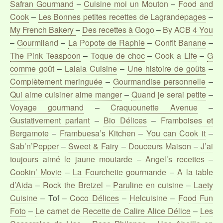
Safran Gourmand
–
Cuisine moi un Mouton
–
Food and
Cook
–
Les Bonnes petites recettes de Lagrandepages
–
My French Bakery
–
Des recettes à Gogo
–
By ACB 4 You
–
Gourmiland
–
La Popote de Raphie
–
Confit Banane
–
The Pink Teaspoon
–
Toque de choc
–
Cook a Life
–
G
comme goût
–
Lalala Cuisine
–
Une histoire de goûts
–
Complètement meringuée
–
Gourmandise personnelle
–
Qui aime cuisiner aime manger
–
Quand je serai petite
–
Voyage gourmand
–
Craquounette Avenue
–
Gustativement parlant
–
Bio Délices
–
Framboises et
Bergamote
–
Frambuesa’s Kitchen
–
You can Cook it
–
Sab’n’Pepper
–
Sweet & Fairy
–
Douceurs Maison
–
J’ai
toujours aimé le jaune moutarde
–
Angel’s recettes
–
Cookin’ Movie
–
La Fourchette gourmande
–
A la table
d’Aida
–
Rock the Bretzel
–
Paruline en cuisine
–
Laety
Cuisine
– Tof –
Coco Délices
–
Helcuisine
–
Food Fun
Foto
–
Le carnet de Recette de Calire Alice Délice
–
Les