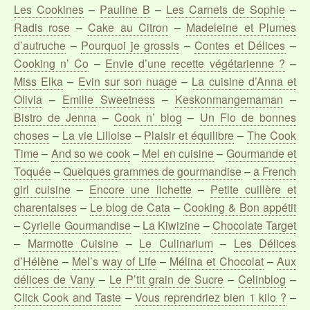
Les Cookines
–
Pauline B
–
Les Carnets de Sophie
–
Radis rose
–
Cake au Citron
–
Madeleine et Plumes
d’autruche
–
Pourquoi je grossis
–
Contes et Délices
–
Cooking n’ Co
–
Envie d’une recette végétarienne ?
–
Miss Elka
–
Evin sur son nuage
–
La cuisine d’Anna et
Olivia
–
Emilie Sweetness
–
Keskonmangemaman
–
Bistro de Jenna
–
Cook n’ blog
–
Un Flo de bonnes
choses
–
La vie Lilloise
–
Plaisir et équilibre
–
The Cook
Time
–
And so we cook
–
Mel en cuisine
–
Gourmande et
Toquée
–
Quelques grammes de gourmandise
–
a French
girl cuisine
–
Encore une lichette
–
Petite cuillère et
charentaises
–
Le blog de Cata
–
Cooking & Bon appétit
–
Cyrielle Gourmandise
–
La Kiwizine
–
Chocolate Target
–
Marmotte Cuisine
–
Le Culinarium
–
Les Délices
d’Hélène
–
Mel’s way of Life
–
Mélina et Chocolat
–
Aux
délices de Vany
–
Le P’tit grain de Sucre
–
Celinblog
–
Click Cook and Taste
–
Vous reprendriez bien 1 kilo ?
–