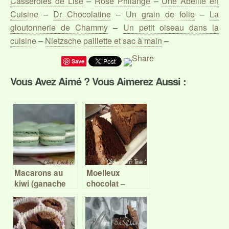
Casseroles de Lise
–
Rose Philange
–
Une Abeille en
Cuisine
–
Dr Chocolatine
–
Un grain de folie
–
La
gloutonnerie de Chammy
–
Un petit oiseau dans la
cuisine
–
Nietzsche paillette et sac à main
–
Save
Vous Avez Aimé ? Vous Aimerez Aussi :
Macarons au
Moelleux
kiwi (ganache
chocolat –
montée) – Battle
gingembre
Food #41