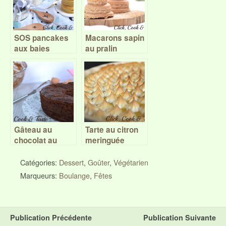
SOS pancakes
Macarons sapin
aux baies
au pralin
d’aronia
Gâteau au
Tarte au citron
chocolat au
meringuée
micro-ondes –
Battle Food #32
Catégories:
Dessert
,
Goûter
,
Végétarien
Marqueurs:
Boulange
,
Fêtes
Publication Précédente
Publication Suivante